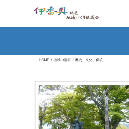
コ
ナ
ン
ビ
テ
ゲ
ン
ー
ツ
シ
へ
ョ
ス
ン
キ
に
ッ
移
HOME
地域の情報
歴史、文化、伝統
プ
動